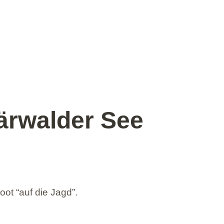
ärwalder See
dyllische
ausitzer
ot “auf die Jagd”.