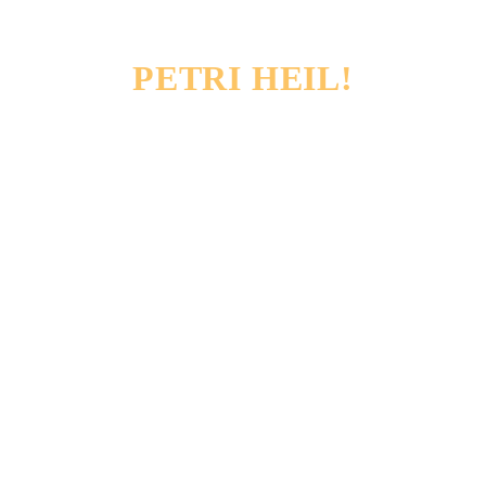
PETRI HEIL!
Hecht und Co.
du
n, gehen Sie mit 
tetem Angelboot
"
Jagd"