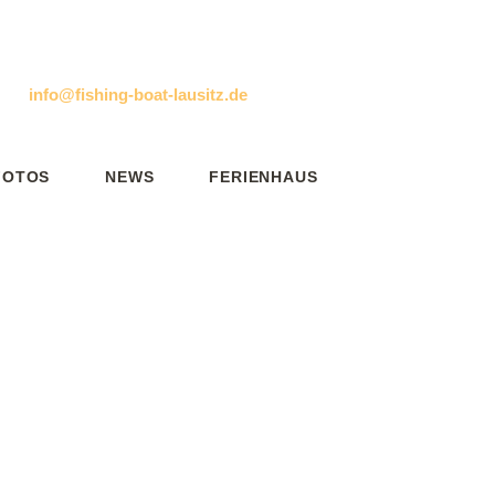
E-MAIL
info@fishing-boat-lausitz.de
ebnis
am
FOTOS
NEWS
FERIENHAUS