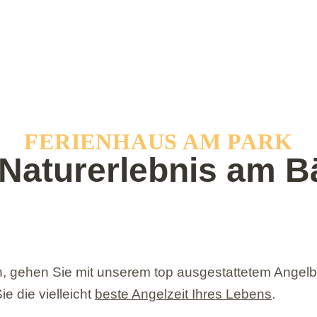
FERIENHAUS AM PARK
 Naturerlebnis am B
eine
ruhige und i
im Herzen des
L
Seenlands
, gehen Sie mit unserem top ausgestattetem Angelbo
e die vielleicht
beste Angelzeit Ihres Lebens
.