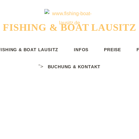
FISHING & BOAT LAUSITZ
t- und Naturerl
FISHING & BOAT LAUSITZ
INFOS
PREISE
ärwalder See
">
BUCHUNG & KONTAKT
erleben Sie die vielleicht beste Angelzeit
Lebens