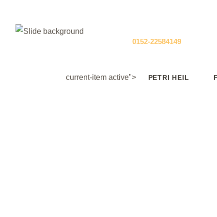
TELEFON / MOBIL
0152-22584149
Dein
Mietboo
current-item active">
PETRI HEIL
B
Vom Anfänger bis zum erfahrenen Angler - 
Ihres 